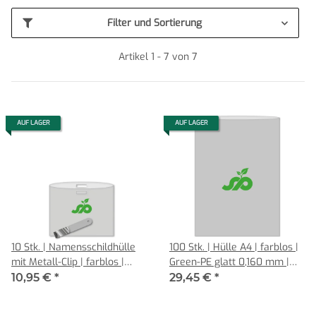
Filter und Sortierung
Artikel 1 - 7 von 7
AUF LAGER
AUF LAGER
10 Stk. | Namensschildhülle
100 Stk. | Hülle A4 | farblos |
mit Metall-Clip | farblos |
Green-PE glatt 0,160 mm |
Green-PE glatt 0,130 mm |
REIF Hamburg
10,95 €
*
29,45 €
*
Querformat | REIF Hamburg