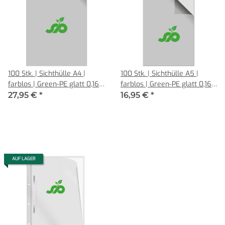
100 Stk. | Sichthülle A4 |
100 Stk. | Sichthülle A5 |
farblos | Green-PE glatt 0,160
farblos | Green-PE glatt 0,160
mm | REIF Hamburg
mm | REIF Hamburg
27,95 €
*
16,95 €
*
AUF LAGER