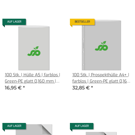
AUF LAGER
BESTSELLER
100 Stk. | Hülle A5 | farblos |
100 Stk. | Prospekthülle A4+ |
Green-PE glatt 0,160 mm |
farblos | Green-PE glatt 0,160
REIF Hamburg
mm | REIF Hamburg
16,95 €
*
32,85 €
*
AUF LAGER
AUF LAGER