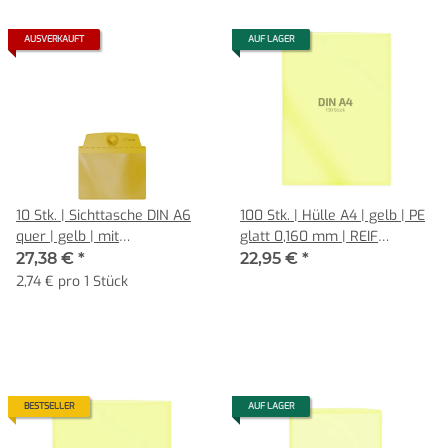
AUSVERKAUFT
AUF LAGER
10 Stk. | Sichttasche DIN A6
100 Stk. | Hülle A4 | gelb | PE
quer | gelb | mit
glatt 0,160 mm | REIF
Supermagneten
Hamburg
27,38 €
*
22,95 €
*
2,74 € pro 1 Stück
BESTSELLER
AUF LAGER