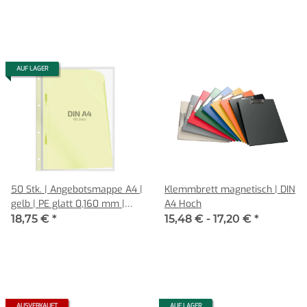
AUF LAGER
50 Stk. | Angebotsmappe A4 |
Klemmbrett magnetisch | DIN
gelb | PE glatt 0,160 mm |
A4 Hoch
REIF Hamburg
18,75 €
*
15,48 € -
17,20 €
*
AUSVERKAUFT
AUF LAGER