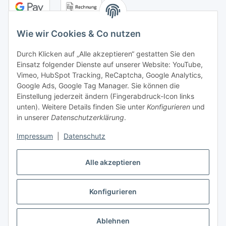
Wie wir Cookies & Co nutzen
Durch Klicken auf „Alle akzeptieren“ gestatten Sie den
Kontakt
Einsatz folgender Dienste auf unserer Website: YouTube,
Vimeo, HubSpot Tracking, ReCaptcha, Google Analytics,
Adresse:
Google Ads, Google Tag Manager. Sie können die
senne products GmbH
Einstellung jederzeit ändern (Fingerabdruck-Icon links
Industriestr. 15
unten). Weitere Details finden Sie unter
Konfigurieren
und
33161 Hövelhof
in unserer
Datenschutzerklärung
.
Tel.:
+49 5257 9891-45
Impressum
|
Datenschutz
info@senneproducts.de
Öffnungszeiten:
Alle akzeptieren
Mo.-Do.: 8:00-16:30 Uhr
Fr.: 8:00-13:00 Uhr
Konfigurieren
Vertrag widerrufen
Ablehnen