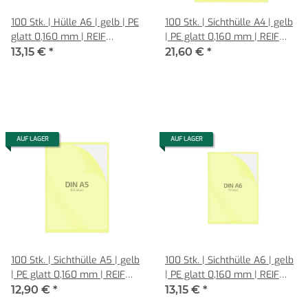
100 Stk. | Hülle A6 | gelb | PE
100 Stk. | Sichthülle A4 | gelb
glatt 0,160 mm | REIF
| PE glatt 0,160 mm | REIF
Hamburg
Hamburg
13,15 €
*
21,60 €
*
AUF LAGER
AUF LAGER
100 Stk. | Sichthülle A5 | gelb
100 Stk. | Sichthülle A6 | gelb
| PE glatt 0,160 mm | REIF
| PE glatt 0,160 mm | REIF
Hamburg
Hamburg
12,90 €
*
13,15 €
*