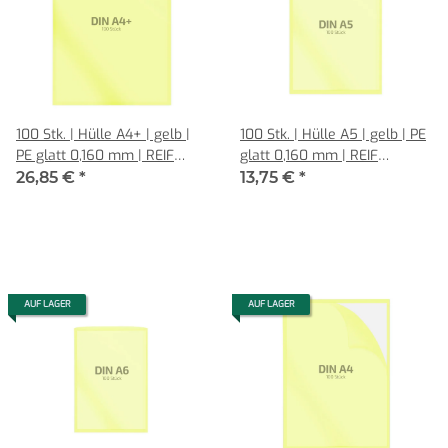
100 Stk. | Hülle A4+ | gelb |
100 Stk. | Hülle A5 | gelb | PE
PE glatt 0,160 mm | REIF
glatt 0,160 mm | REIF
Hamburg
Hamburg
26,85 €
*
13,75 €
*
AUF LAGER
AUF LAGER