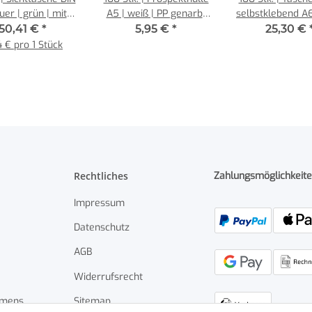
uer | grün | mit
A5 | weiß | PP genarbt
selbstklebend A6
magneten und 1
0,060 mm | REIF
farblos | VIN
50,41 €
*
5,95 €
*
25,30 €
gnetstreifen
Hamburg
glasklar 0,140
 € pro 1 Stück
senne produ
Rechtliches
Zahlungsmöglichkeit
Impressum
Datenschutz
AGB
Widerrufsrecht
hmens
Sitemap