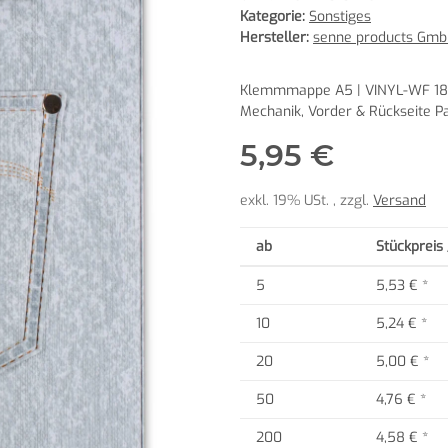
Kategorie:
Sonstiges
Hersteller:
senne products Gm
Klemmmappe A5 | VINYL-WF 186
Mechanik, Vorder & Rückseite P
5,95 €
exkl. 19% USt. , zzgl.
Versand
ab
Stückpreis 
5
5,53 €
*
10
5,24 €
*
20
5,00 €
*
50
4,76 €
*
200
4,58 €
*