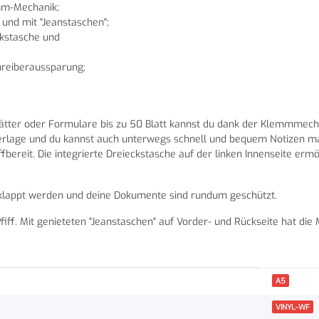
mm-Mechanik;
und mit "Jeanstaschen";
ckstasche und
hreiberaussparung;
Blätter oder Formulare bis zu 50 Blatt kannst du dank der Klemmmech
terlage und du kannst auch unterwegs schnell und bequem Notizen ma
fbereit. Die integrierte Dreieckstasche auf der linken Innenseite ermö
klappt werden und deine Dokumente sind rundum geschützt.
iff. Mit genieteten "Jeanstaschen" auf Vorder- und Rückseite hat die
A5
VINYL-WF