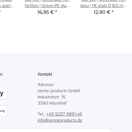
 quer |
farblos | Green-PE glatt
blau | PE glatt 0,160 mm
YL-WF
0,160 mm | REIF
| REIF Hamburg
*
16,95 €
*
12,90 €
*
 mm |
Hamburg
cts
en
Kontakt
Adresse:
senne products GmbH
Industriestr. 15
33161 Hövelhof
Tel.:
+49 5257 9891-45
info@senneproducts.de
Öffnungszeiten: