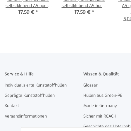
selbstklebend A5 quer |
selbstklebend A5 hoch |
A5 q
farblos | VINYL-WF
farblos | VINYL-WF -
Super
17,59 €
*
17,59 €
*
glasklar 0,140 mm |
glasklar 0,140 mm |
Ma
5,04
senne products
senne products
Service & Hilfe
Wissen & Qualität
Individualisierte Kunststoffhüllen
Glossar
Geprägte Kunststoffhüllen
Hüllen aus Green-PE
Kontakt
Made in Germany
Versandinformationen
Sicher mit REACH
Geschichte des Unterne