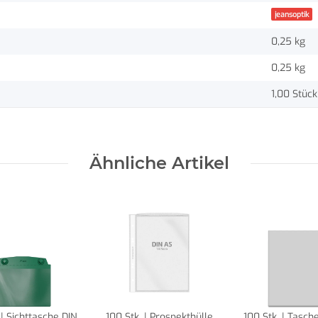
jeansoptik
0,25 kg
0,25
kg
1,00 Stück
Ähnliche Artikel
 | Sichttasche DIN
100 Stk. | Prospekthülle
100 Stk. | Tasch