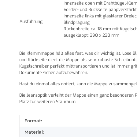
Innenseite oben mit Drahtbügel-Kle
Vorder- und Rückseite pappverstärkt 
Innenseite links mit glasklarer Dreie
Ausführung:
Blindprägung;
Rückenbreite ca. 18 mm mit Kugelsc
ausgeklappt: 390 x 230 mm
Die Klemmmappe hält alles fest, was dir wichtig ist. Lose 
und Rückseite dient die Mappe als sehr robuste Schreibun
Kugelschreiber perfekt mittransportieren und ist immer grif
Dokumente sicher aufzubewahren.
Hast du einmal alles notiert, kann die Mappe zusammenge
Die Jeansoptik verleiht der Mappe einen ganz besonderen Pf
Platz für weiteren Stauraum.
Produkteigenschaft
Wert
Format:
Material: