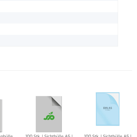
enhülle
100 Stk. | Sichthülle A5 |
100 Stk. | Sichthülle A5 |