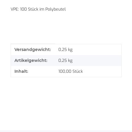
VPE: 100 Stück im Polybeutel
Produkteigenschaft
Wert
Versandgewicht:
0,25 kg
Artikelgewicht:
0,25
kg
Inhalt:
100,00 Stück