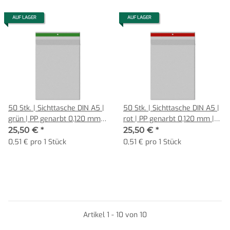
AUF LAGER
AUF LAGER
50 Stk. | Sichttasche DIN A5 |
50 Stk. | Sichttasche DIN A5 |
grün | PP genarbt 0,120 mm |
rot | PP genarbt 0,120 mm |
Hochformat mit Klappe
Hochformat mit Klappe
25,50 €
*
25,50 €
*
0,51 € pro 1 Stück
0,51 € pro 1 Stück
Artikel 1 - 10 von 10