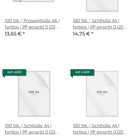
100 Stk. | Prospekthülle A6 |
100 Stk. | Sichthülle A4 |
farblos | PP genarbt 0,120
farblos | PP genarbt 0,120
mm | Querformat mit Klappe
mm | Griffausstanzung | REIF
13,65 €
*
14,75 €
*
| REIF Hamburg
Hamburg
AUF LAGER
AUF LAGER
100 Stk. | Sichthülle A4 |
100 Stk. | Sichthülle A4 |
farblos | PP genarbt 0,120
farblos | PP genarbt 0,120