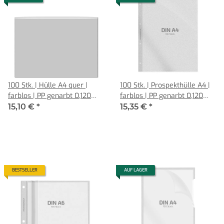
100 Stk. | Hülle A4 quer |
100 Stk. | Prospekthülle A4 |
farblos | PP genarbt 0,120
farblos | PP genarbt 0,120
mm | Vorderseite verkürzt |
mm | REIF Hamburg
15,10 €
*
15,35 €
*
REIF Hamburg
BESTSELLER
AUF LAGER