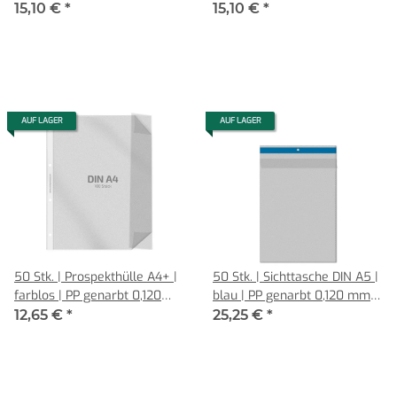
mm | REIF Hamburg
mm | Vorderseite verkürzt |
15,10 €
*
15,10 €
*
REIF Hamburg
AUF LAGER
AUF LAGER
50 Stk. | Prospekthülle A4+ |
50 Stk. | Sichttasche DIN A5 |
farblos | PP genarbt 0,120
blau | PP genarbt 0,120 mm |
mm | REIF Hamburg
Hochformat mit Klappe
12,65 €
*
25,25 €
*