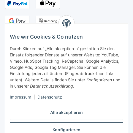
Wie wir Cookies & Co nutzen
Durch Klicken auf „Alle akzeptieren“ gestatten Sie den
Kontakt
Einsatz folgender Dienste auf unserer Website: YouTube,
Vimeo, HubSpot Tracking, ReCaptcha, Google Analytics,
Adresse:
Google Ads, Google Tag Manager. Sie können die
senne products GmbH
Einstellung jederzeit ändern (Fingerabdruck-Icon links
Industriestr. 15
unten). Weitere Details finden Sie unter
Konfigurieren
und
33161 Hövelhof
in unserer
Datenschutzerklärung
.
Tel.:
+49 5257 9891-45
Impressum
|
Datenschutz
info@senneproducts.de
Öffnungszeiten:
Alle akzeptieren
Mo.-Do.: 8:00-16:30 Uhr
Fr.: 8:00-13:00 Uhr
Konfigurieren