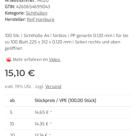
Artikelnummer:
14020
GTIN:
4260654699043
Kategorie:
Sichthüllen
Hersteller:
Reif Hamburg
100 Stk. | Sichthülle A4 | farblos | PP genarbt 0,120 mm | für bis
zu 100 Blatt 225 x 312 x 0,120 mm | Seiten rechts und oben
geöffnet
Mehr erfahren im
Video.
15,10 €
exkl. 19% USt. , zzgl.
Versand
ab
Stückpreis / VPE (100,00 Stück)
5
14,65 €
*
10
14,35 €
*
20
13,74 €
*