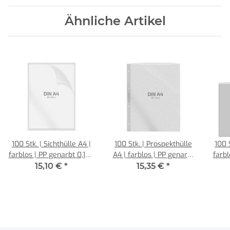
Ähnliche Artikel
100 Stk. | Sichthülle A4 |
100 Stk. | Prospekthülle
100 St
farblos | PP genarbt 0,120
A4 | farblos | PP genarbt
farbl
mm | Vorderseite
0,120 mm | REIF
15,10 €
*
15,35 €
*
verkürzt | REIF Hamburg
Hamburg
verk