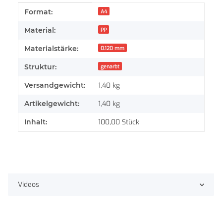
Produkteigenschaft
Wert
Format:
A4
Material:
PP
Materialstärke:
0.120 mm
Struktur:
genarbt
Versandgewicht:
1,40 kg
Artikelgewicht:
1,40
kg
Inhalt:
100,00 Stück
Videos