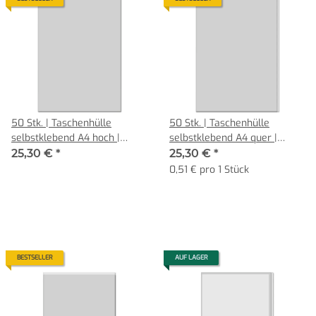
50 Stk. | Taschenhülle
50 Stk. | Taschenhülle
selbstklebend A4 hoch |
selbstklebend A4 quer |
farblos | VINYL-WF glasklar
farblos | VINYL-WF glasklar
25,30 €
*
25,30 €
*
0,140 mm | senne products
0,140 mm | senne products
0,51 € pro 1 Stück
BESTSELLER
AUF LAGER