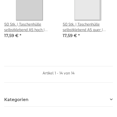
50 Stk. | Taschenhülle
50 Stk. | Taschenhülle
selbstklebend A5 hoch |
selbstklebend A5 quer |
farblos | VINYL-WF - glasklar
farblos | VINYL-WF glasklar
17,59 €
*
17,59 €
*
0,140 mm | senne products
0,140 mm | senne products
Artikel 1 - 14 von 14
Kategorien