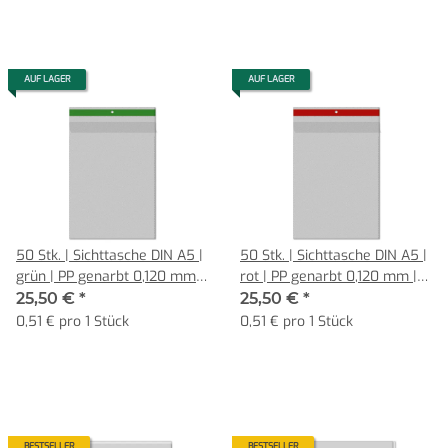
AUF LAGER
AUF LAGER
50 Stk. | Sichttasche DIN A5 |
50 Stk. | Sichttasche DIN A5 |
grün | PP genarbt 0,120 mm |
rot | PP genarbt 0,120 mm |
Hochformat mit Klappe
Hochformat mit Klappe
25,50 €
*
25,50 €
*
0,51 € pro 1 Stück
0,51 € pro 1 Stück
BESTSELLER
BESTSELLER