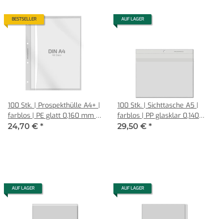
BESTSELLER
AUF LAGER
100 Stk. | Prospekthülle A4+ |
100 Stk. | Sichttasche A5 |
farblos | PE glatt 0,160 mm |
farblos | PP glasklar 0,140
REIF Hamburg
mm | Querformat mit Klappe
24,70 €
*
29,50 €
*
AUF LAGER
AUF LAGER