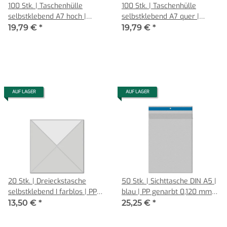
100 Stk. | Taschenhülle
100 Stk. | Taschenhülle
selbstklebend A7 hoch |
selbstklebend A7 quer |
farblos | VINYL-WF glasklar
farblos | VINYLWF glasklar
19,79 €
*
19,79 €
*
0,140 mm | senne products
0,140 mm | senne products
AUF LAGER
AUF LAGER
20 Stk. | Dreieckstasche
50 Stk. | Sichttasche DIN A5 |
selbstklebend I farblos | PP
blau | PP genarbt 0,120 mm |
genarbt 0,120 mm I
Hochformat mit Klappe
13,50 €
*
25,25 €
*
*Abverkauf*