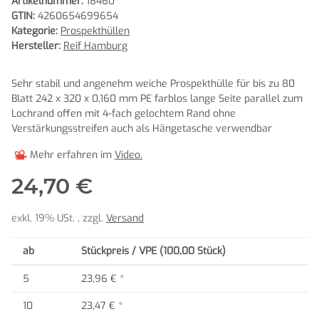
Artikelnummer:
18460
GTIN:
4260654699654
Kategorie:
Prospekthüllen
Hersteller:
Reif Hamburg
Sehr stabil und angenehm weiche Prospekthülle für bis zu 80
Blatt 242 x 320 x 0,160 mm PE farblos lange Seite parallel zum
Lochrand offen mit 4-fach gelochtem Rand ohne
Verstärkungsstreifen auch als Hängetasche verwendbar
Mehr erfahren im
Video.
24,70 €
exkl. 19% USt. , zzgl.
Versand
ab
Stückpreis / VPE (100,00 Stück)
5
23,96 €
*
10
23,47 €
*