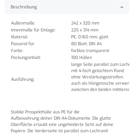
Beschreibung
Außenmaße:
242 x 320 mm
Innenmaße für Einlage:
225 x 314 mm
Material:
PE, 0.160 mm, glatt
Passend für:
80 Blatt; DIN A4
Farbe:
farblos transparent
Packungsinhalt:
100 Hüllen
lange Seite parallel zum Lochra
mit 4
-fach gelochtem Rand,
ohne Verstärkungsstreifen;
Ausführung:
auch als Hängetasche verwend
zwischen den beiden mittleren L
Stabile Prospekthülle aus PE für die
Aufbewahrung deiner
DIN A4-Dokumente. Die glatte
Oberfläche erlaubt eine ungehinderte Sicht auf deine
Papiere. Die Vorderseite ist parallel zum Lochrand