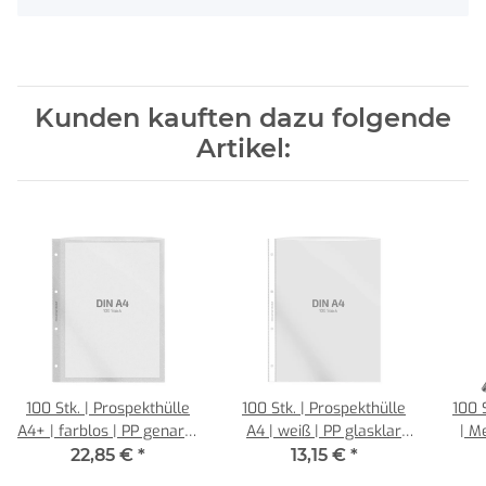
Kunden kauften dazu folgende
Artikel:
100 Stk. | Prospekthülle
100 Stk. | Prospekthülle
100 
A4+ | farblos | PP genarbt
A4 | weiß | PP glasklar
| M
0,180 mm | REIF
0,080 mm | REIF
22,85 €
*
13,15 €
*
Hamburg
Hamburg