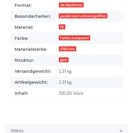
Produkteigenschaft
Wert
Format:
A4-Überformat
Besonderheiten:
parallel zum Lochrand geöffnet
Material:
PE
Farbe:
Farblos transparent
Materialstärke:
0.160 mm
Struktur:
glatt
Versandgewicht:
2,31 kg
Artikelgewicht:
2,31
kg
Inhalt:
100,00 Stück
Videos