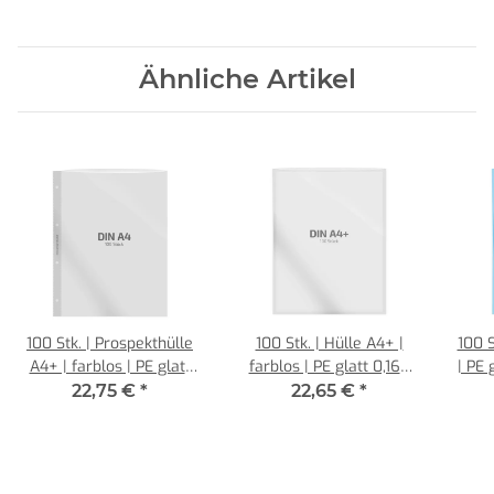
Ähnliche Artikel
100 Stk. | Prospekthülle
100 Stk. | Hülle A4+ |
100 S
A4+ | farblos | PE glatt
farblos | PE glatt 0,160
| PE 
0,160 mm | REIF
mm | REIF Hamburg
22,75 €
*
22,65 €
*
Hamburg