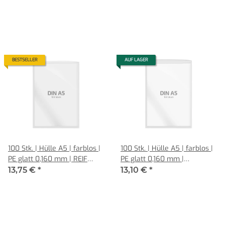
BESTSELLER
AUF LAGER
100 Stk. | Hülle A5 | farblos |
100 Stk. | Hülle A5 | farblos |
PE glatt 0,160 mm | REIF
PE glatt 0,160 mm |
Hamburg
Vorderseite verkürzt | REIF
13,75 €
*
13,10 €
*
Hamburg