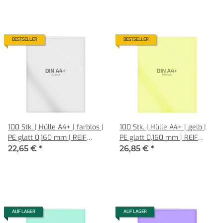
BESTSELLER
BESTSELLER
100 Stk. | Hülle A4+ | farblos |
100 Stk. | Hülle A4+ | gelb |
PE glatt 0,160 mm | REIF
PE glatt 0,160 mm | REIF
Hamburg
Hamburg
22,65 €
*
26,85 €
*
AUF LAGER
AUF LAGER