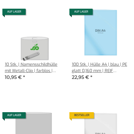
AUF LAGER
AUF LAGER
10 Stk. | Namensschildhülle
100 Stk. | Hülle A4 | blau | PE
mit Metall-Clip | farblos |
glatt 0,160 mm | REIF
Green-PE glatt 0,130 mm |
Hamburg
10,95 €
*
22,95 €
*
Querformat | REIF Hamburg
AUF LAGER
BESTSELLER