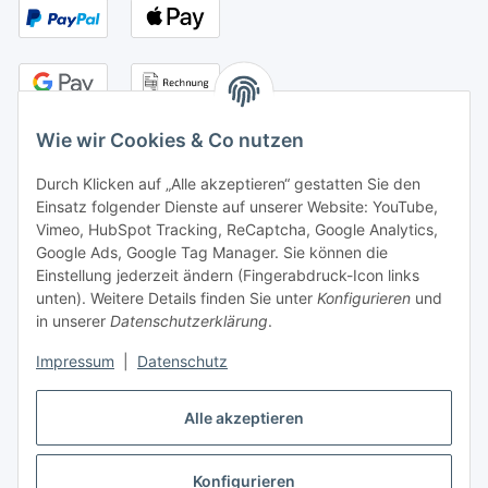
Wie wir Cookies & Co nutzen
Durch Klicken auf „Alle akzeptieren“ gestatten Sie den
Kontakt
Einsatz folgender Dienste auf unserer Website: YouTube,
Vimeo, HubSpot Tracking, ReCaptcha, Google Analytics,
Adresse:
Google Ads, Google Tag Manager. Sie können die
senne products GmbH
Einstellung jederzeit ändern (Fingerabdruck-Icon links
Industriestr. 15
unten). Weitere Details finden Sie unter
Konfigurieren
und
33161 Hövelhof
in unserer
Datenschutzerklärung
.
Tel.:
+49 5257 9891-45
Impressum
|
Datenschutz
info@senneproducts.de
Öffnungszeiten:
Alle akzeptieren
Mo.-Do.: 8:00-16:30 Uhr
Fr.: 8:00-13:00 Uhr
Konfigurieren