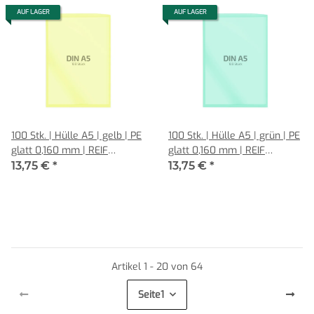
AUF LAGER
AUF LAGER
100 Stk. | Hülle A5 | gelb | PE
100 Stk. | Hülle A5 | grün | PE
glatt 0,160 mm | REIF
glatt 0,160 mm | REIF
Hamburg
Hamburg
13,75 €
*
13,75 €
*
Artikel 1 - 20 von 64
Seite
1