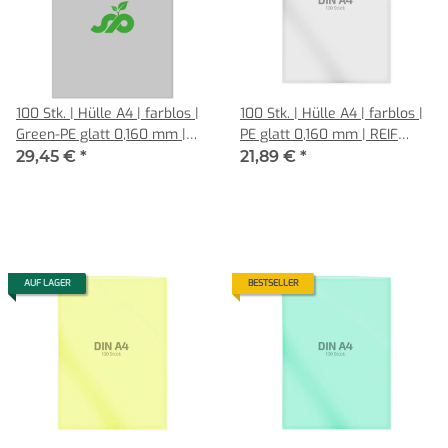
100 Stk. | Hülle A4 | farblos |
100 Stk. | Hülle A4 | farblos |
Green-PE glatt 0,160 mm |
PE glatt 0,160 mm | REIF
REIF Hamburg
Hamburg
29,45 €
*
21,89 €
*
AUF LAGER
BESTSELLER