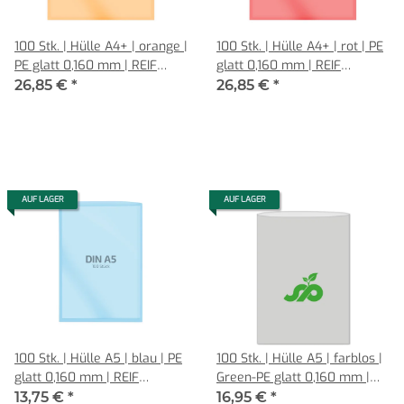
100 Stk. | Hülle A4+ | orange |
100 Stk. | Hülle A4+ | rot | PE
PE glatt 0,160 mm | REIF
glatt 0,160 mm | REIF
Hamburg
Hamburg
26,85 €
*
26,85 €
*
AUF LAGER
AUF LAGER
100 Stk. | Hülle A5 | blau | PE
100 Stk. | Hülle A5 | farblos |
glatt 0,160 mm | REIF
Green-PE glatt 0,160 mm |
Hamburg
REIF Hamburg
13,75 €
*
16,95 €
*