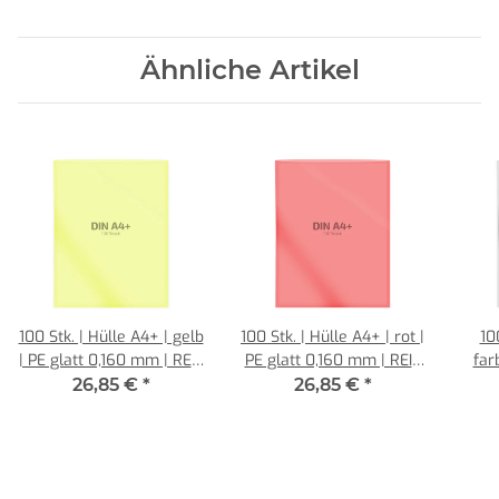
Ähnliche Artikel
100 Stk. | Hülle A4+ | gelb
100 Stk. | Hülle A4+ | rot |
10
| PE glatt 0,160 mm | REIF
PE glatt 0,160 mm | REIF
far
Hamburg
Hamburg
mm
26,85 €
*
26,85 €
*