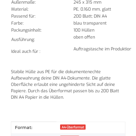
Außenmaße:
245 x 315 mm
Material:
PE, 0.160 mm, glatt
Passend für:
200 Blatt; DIN A4
Farbe:
blau transparent
Packungsinhalt:
100 Hüllen
oben offen
Ausführung:
Auftragstasche im Produktions
Ideal auch für :
Stabile Hülle aus PE für die dokumentenechte
Aufbewahrung deine
DIN A4-Dokumente. Die glatte
Oberfläche erlaubt eine ungehinderte Sicht auf deine
Papiere.
Durch das Überformat passen bis zu 200 Blatt
DIN A4 Papier in die Hüllen.
Produkteigenschaft
Wert
Format:
A4-Überformat