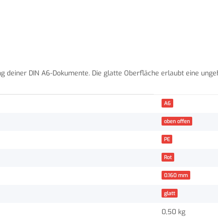
g deiner
DIN A6-Dokumente. Die glatte Oberfläche erlaubt eine ungeh
A6
oben offen
PE
Rot
0.160 mm
glatt
0,50 kg