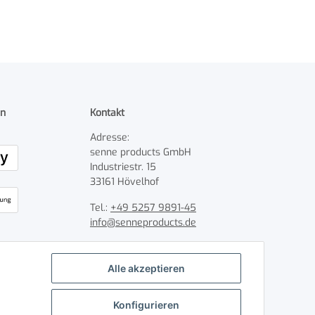
en
Kontakt
Adresse:
senne products GmbH
Industriestr. 15
33161 Hövelhof
Tel.:
+49 5257 9891-45
info@senneproducts.de
Öffnungszeiten:
Mo.-Do.: 8:00-16:30 Uhr
Alle akzeptieren
Fr.: 8:00-13:00 Uhr
Konfigurieren