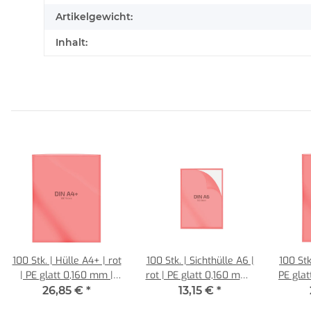
Artikelgewicht:
Inhalt:
100 Stk. | Hülle A4+ | rot
100 Stk. | Sichthülle A6 |
100 Stk
| PE glatt 0,160 mm |
rot | PE glatt 0,160 mm |
PE glat
REIF Hamburg
REIF Hamburg
26,85 €
*
13,15 €
*