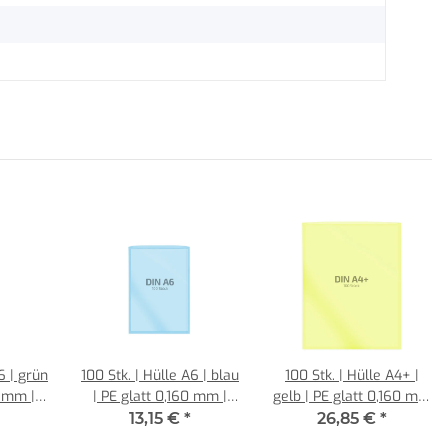
6 | grün
100 Stk. | Hülle A6 | blau
100 Stk. | Hülle A4+ |
0 mm |
| PE glatt 0,160 mm |
gelb | PE glatt 0,160 mm
rg
REIF Hamburg
| REIF Hamburg
13,15 €
*
26,85 €
*