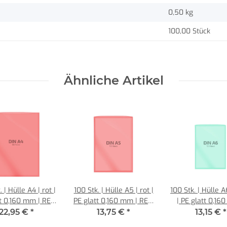
0,50
kg
100,00 Stück
Ähnliche Artikel
. | Hülle A4 | rot |
100 Stk. | Hülle A5 | rot |
100 Stk. | Hülle A
t 0,160 mm | REIF
PE glatt 0,160 mm | REIF
| PE glatt 0,16
Hamburg
Hamburg
REIF Hambu
22,95 €
*
13,75 €
*
13,15 €
*