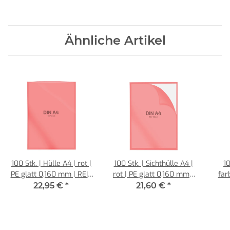
Ähnliche Artikel
100 Stk. | Hülle A4 | rot |
100 Stk. | Sichthülle A4 |
10
PE glatt 0,160 mm | REIF
rot | PE glatt 0,160 mm |
far
Hamburg
REIF Hamburg
mm
22,95 €
*
21,60 €
*