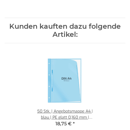
Kunden kauften dazu folgende
Artikel:
50 Stk. | Angebotsmappe A4 |
blau | PE glatt 0,160 mm |
REIF Hamburg
18,75 €
*