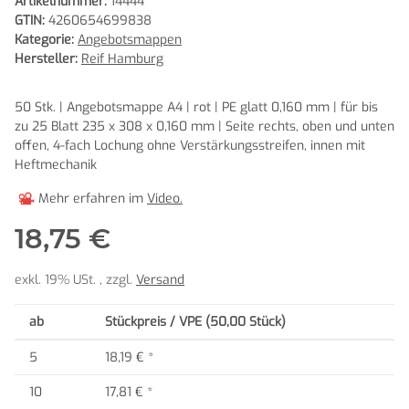
Artikelnummer:
14444
GTIN:
4260654699838
Kategorie:
Angebotsmappen
Hersteller:
Reif Hamburg
50 Stk. | Angebotsmappe A4 | rot | PE glatt 0,160 mm | für bis
zu 25 Blatt 235 x 308 x 0,160 mm | Seite rechts, oben und unten
offen, 4-fach Lochung ohne Verstärkungsstreifen, innen mit
Heftmechanik
Mehr erfahren im
Video.
18,75 €
exkl. 19% USt. , zzgl.
Versand
ab
Stückpreis / VPE (50,00 Stück)
5
18,19 €
*
10
17,81 €
*