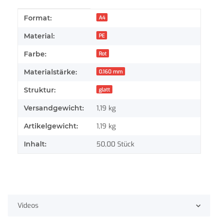
Produkteigenschaft
Wert
Format:
A4
Material:
PE
Farbe:
Rot
Materialstärke:
0.160 mm
Struktur:
glatt
Versandgewicht:
1,19 kg
Artikelgewicht:
1,19
kg
Inhalt:
50,00 Stück
Videos