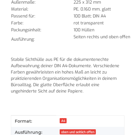
Außenmaße:
225 x 312 mm
Material:
PE, 0.160 mm, glatt
Passend für:
100 Blatt; DIN A4
Farbe:
rot transparent
Packungsinhalt:
100 Hüllen
Seiten rechts und oben offen
Ausführung:
Stabile Sichthülle aus PE für die dokumentenechte
Aufbewahrung deiner
DIN A4-Dokumente. Verschiedene
Farben gewährleisten ein hohes Maß an leicht zu
praktizierenden Organisationsmöglichkeiten in deinem
Büroalltag. Die glatte Oberfläche erlaubt eine
ungehinderte Sicht auf deine Papiere.
Produkteigenschaft
Wert
Format:
A4
Ausführung:
oben und seitlich offen