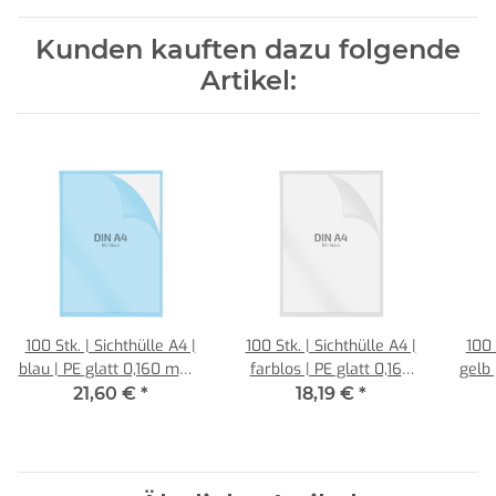
Kunden kauften dazu folgende
Artikel:
100 Stk. | Sichthülle A4 |
100 Stk. | Sichthülle A4 |
100 
blau | PE glatt 0,160 mm |
farblos | PE glatt 0,160
gelb 
REIF Hamburg
mm | REIF Hamburg
21,60 €
*
18,19 €
*