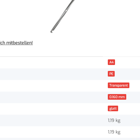
ch mitbestellen!
A4
PE
Transparent
0.160 mm
glatt
1,19 kg
1,19
kg