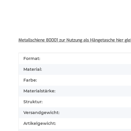
Metallschiene 80001 zur Nutzung als Hängetasche hier glei
Produkteigenschaft
Wert
Format:
Material:
Farbe:
Materialstärke:
Struktur:
Versandgewicht:
Artikelgewicht: