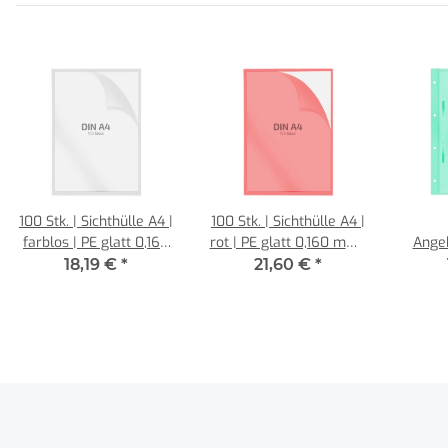
100 Stk. | Sichthülle A4 |
100 Stk. | Sichthülle A4 |
farblos | PE glatt 0,160
rot | PE glatt 0,160 mm |
Ange
mm | REIF Hamburg
REIF Hamburg
grün | 
18,19 €
*
21,60 €
*
| 