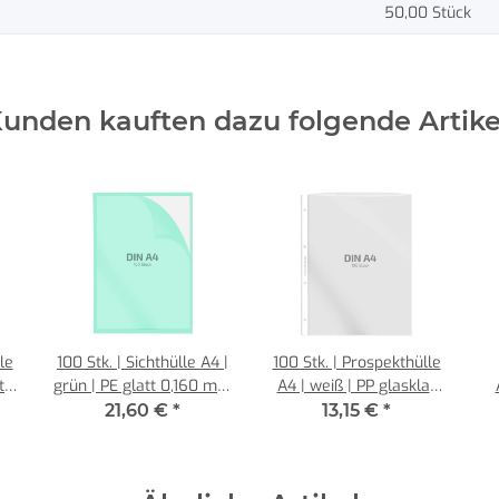
50,00 Stück
unden kauften dazu folgende Artike
le
100 Stk. | Sichthülle A4 |
100 Stk. | Prospekthülle
tt
grün | PE glatt 0,160 mm
A4 | weiß | PP glasklar
| REIF Hamburg
0,080 mm | REIF
bl
21,60 €
*
13,15 €
*
Hamburg