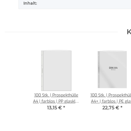
Inhalt:
K
100 Stk. | Prospekthülle
100 Stk. | Prospekthül
A4 | farblos | PP glasklar
A4+ | farblos | PE gla
0,080 mm | REIF
0,160 mm | REIF
13,15 €
*
22,75 €
*
Hamburg
Hamburg