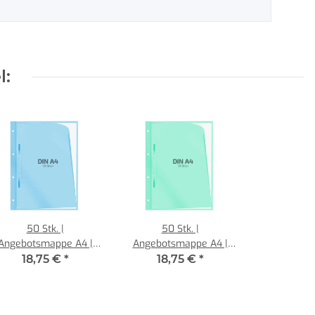
l:
50 Stk. |
50 Stk. |
Angebotsmappe A4 |
Angebotsmappe A4 |
au | PE glatt 0,160 mm
grün | PE glatt 0,160 mm
18,75 €
*
18,75 €
*
| REIF Hamburg
| REIF Hamburg