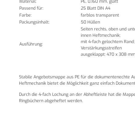
Material:
PE, 0.160 mm, glatt
Passend für:
25 Blatt DIN A4
Farbe:
farblos transparent
Packungsinhalt:
50 Hüllen
Seiten rechts, oben und unt
innen Heftmechanik;
mit 4-fach gelochtem Rand
Ausführung:
Verstärkungsstreifen
ausgeklappt: 470 x 308 m
Stabile Angebotsmappe aus PE für die dokumentenechte A
Heftmechanik bietet die Möglichkeit ganz einfach Dokumen
Durch die 4-fach Lochung an der Abheftleiste hat die Map
Ringbüchern abgeheftet werden.