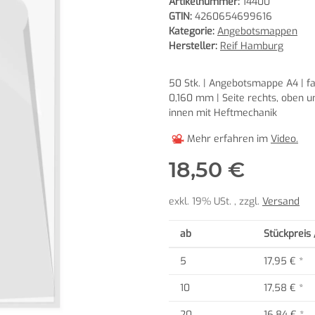
Artikelnummer:
14400
GTIN:
4260654699616
Kategorie:
Angebotsmappen
Hersteller:
Reif Hamburg
50 Stk. | Angebotsmappe A4 | far
0,160 mm | Seite rechts, oben u
innen mit Heftmechanik
Mehr erfahren im
Video.
18,50 €
exkl. 19% USt. , zzgl.
Versand
ab
Stückpreis 
5
17,95 €
*
10
17,58 €
*
20
16,84 €
*