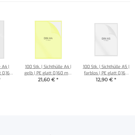
e A4 |
100 Stk. | Sichthülle A4 |
100 Stk. | Sichthülle A5 |
t 0,160
gelb | PE glatt 0,160 mm
farblos | PE glatt 0,160
mburg
| REIF Hamburg
mm | REIF Hamburg
*
21,60 €
*
12,90 €
*