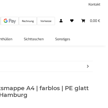
Kontakt
0,00 €
hthüllen
Sichttaschen
Sonstiges
tsmappe A4 | farblos | PE glatt
F Hamburg