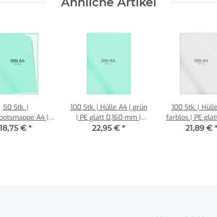
Ähnliche Artikel
50 Stk. |
100 Stk. | Hülle A4 | grün
100 Stk. | Hüll
botsmappe A4 |
| PE glatt 0,160 mm |
farblos | PE glat
PE glatt 0,160 mm
REIF Hamburg
mm | REIF Ha
18,75 €
*
22,95 €
*
21,89 €
REIF Hamburg